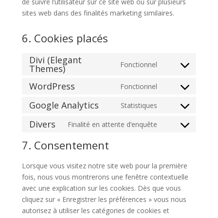
de suivre l’utilisateur sur ce site web ou sur plusieurs
sites web dans des finalités marketing similaires.
6. Cookies placés
Divi (Elegant
Fonctionnel
Themes)
Consent
to
WordPress
Fonctionnel
Consent
service
to
divi-
Google Analytics
Statistiques
Consent
service
(elegant-
to
Divers
Finalité en attente d’enquête
wordpress
themes)
Consent
service
to
7. Consentement
google-
service
analytics
divers
Lorsque vous visitez notre site web pour la première
fois, nous vous montrerons une fenêtre contextuelle
avec une explication sur les cookies. Dès que vous
cliquez sur « Enregistrer les préférences » vous nous
autorisez à utiliser les catégories de cookies et