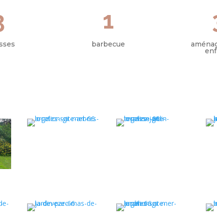
3
1
asses
barbecue
aména
enf