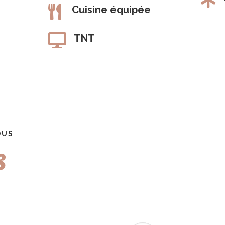

Cuisine équipée

TNT
OUS
s