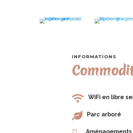
INFORMATIONS
Commodité

WiFi en libre se

Parc arboré

Aménagements