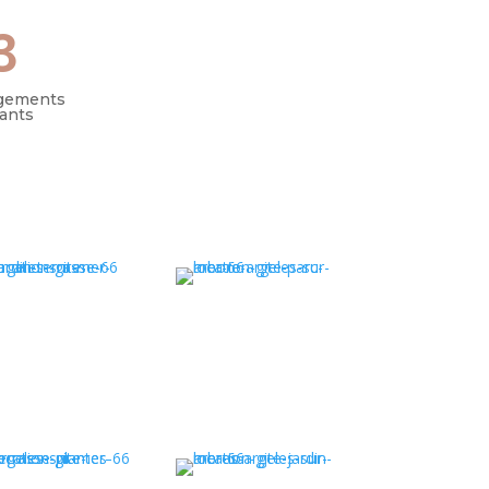
3
gements
ants