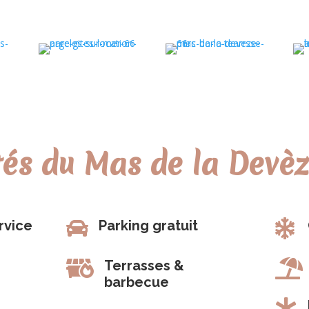
s du Mas de la Devèz
rvice

Parking gratuit


Terrasses &

barbecue
