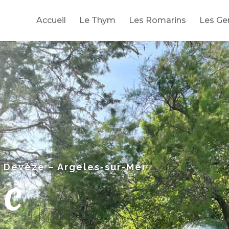
Accueil
Le Thym
Les Romarins
Les Ge
a Devèze – Argeles-sur-Mer
RC