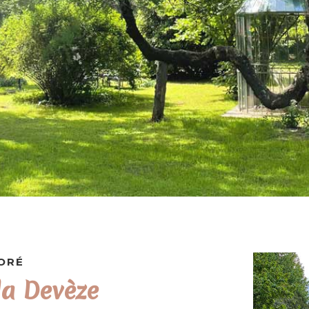
ORÉ
la Devèze